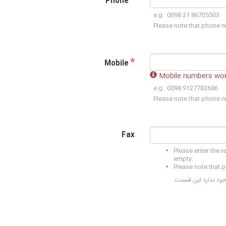
*
Phone
e.g. 0098 21 86705503
Please note that phone n
*
Mobile
Mobile numbers won'
e.g. 0098 9127782686
Please note that phone n
Fax
Please enter the re
empty.
Please note that 
وجود ندارد این قسمت