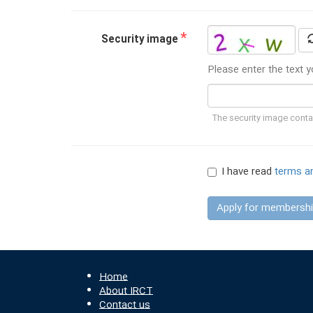
*
Security image
Please enter the text 
The security image contai
I have read
terms a
Apply for membersh
Home
About IRCT
Contact us