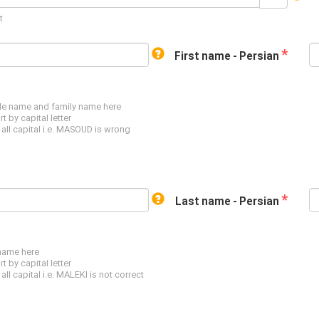
t
*
First name - Persian
le name and family name here
 by capital letter
all capital i.e. MASOUD is wrong
*
Last name - Persian
 name here
 by capital letter
ll capital i.e. MALEKI is not correct