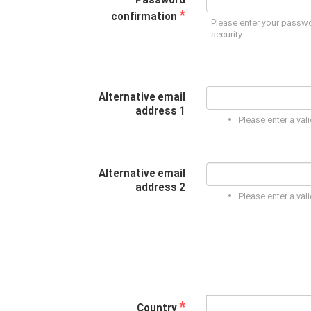
Password
*
confirmation
Please enter your passwo
security.
Alternative email
address 1
Please enter a val
Alternative email
address 2
Please enter a val
*
Country