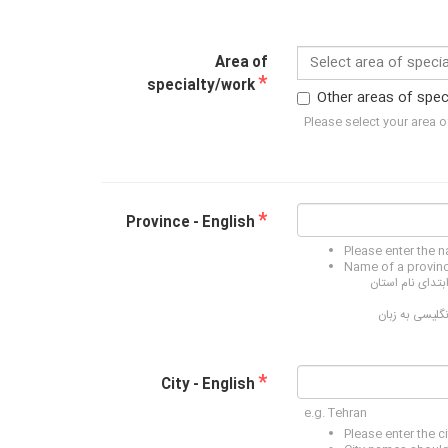
Area of
Select area of specia
*
specialty/work
Other areas of spec
Please select your area o
*
Province - English
Please enter the 
Name of a province
بتدای نام استان
گلیسی به زبان
*
City - English
e.g. Tehran
Please enter the c