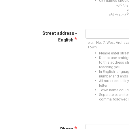
City names should 
وارد کنید
د
گلیسی به زبان
Street address -
*
English
e.g. No. 7, West Arghava
Town,
Please enter stree
Do not use ambigu
to this address s
reaching you
In English languag
number and ends 
All street and all
letter.
Town name could 
Separate each item
comma followed b