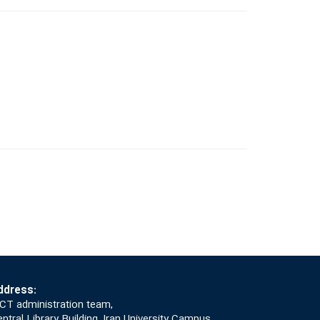
ddress:
CT administration team,
ntral Library Building, Iran University Campus,