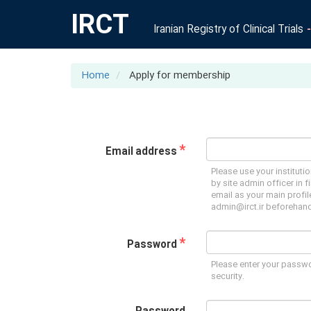
IRCT
Iranian Registry of Clinical Trials
Home
Apply for membership
*
Email address
Please use your instituti
by site admin officer in f
email as your main profil
admin@irct.ir beforehand
*
Password
Please enter your passwo
security.