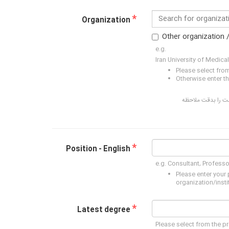
*
Search for organizati
Organization
Other organization /
e.g.
Iran University of Medica
Please select from 
Otherwise enter th
ست را بدقت ملاحظه
*
Position - English
e.g. Consultant, Profess
Please enter your 
organization/inst
*
Latest degree
Please select from the pr