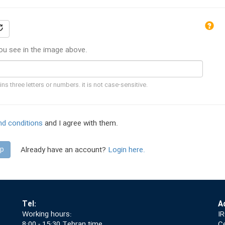
you see in the image above.
ns three letters or numbers. it is not case-sensitive.
nd conditions
and I agree with them.
ip
Already have an account?
Login here.
Tel:
A
Working hours:
IR
8:00 - 15:30 Tehran time
Ce